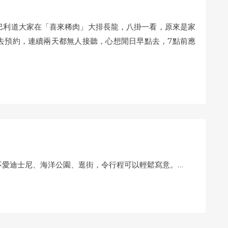
巴利道大家在「喜來稀肉」大排長龍，八掛一看，原來是家
去預約，連續兩天都無人接聽，心想閒日早點去，7點前應
不愛迪士尼、海洋公園、逛街，令行程可以輕鬆寫意。…