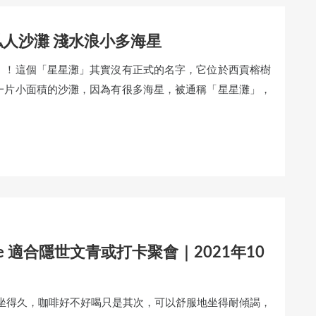
人沙灘 淺水浪小多海星
」！這個「星星灘」其實沒有正式的名字，它位於西貢榕樹
一片小面積的沙灘，因為有很多海星，被通稱「星星灘」，
e 適合隱世文青或打卡聚會｜2021年10
想坐得久，咖啡好不好喝只是其次，可以舒服地坐得耐傾謁，