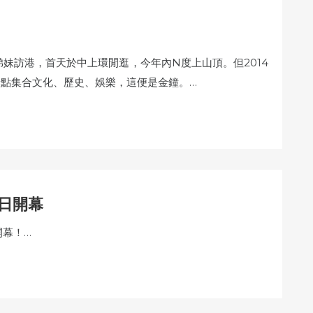
妹訪港，首天於中上環閒逛，今年內N度上山頂。但2014
景點集合文化、歷史、娛樂，這便是金鐘。…
5日開幕
開幕！…