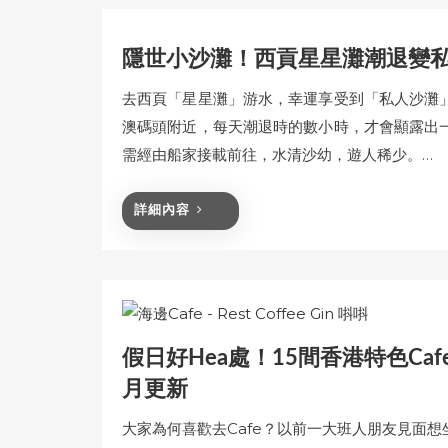
隱世小沙灘！西貢星星灘潮退變私
去西頁「星星灘」游水，幸運享受到「私人沙灘
澳碼頭附近，每天潮退時的數小時，才會顯露出
需經由船家接載前往，水清沙幼，遊人稀少。…
詳細內容
假日好Hea處！15間香港特色Caf
月更新
大家為何喜歡去Cafe？以前一大班人朋友見面