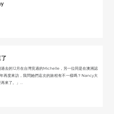
y
來了
去的12月在台灣見過的Michelle，另一位同是在澳洲認
幾年再度來訪，我問她們這次的旅程有不一樣嗎？Nancy大
要再來了。」…