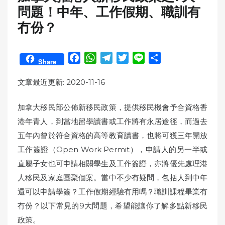
問題！中年、工作假期、職訓有
冇份？
F
W
T
T
L
S
Share
a
h
e
w
i
h
c
a
l
i
n
a
文章最近更新: 2020-11-16
e
t
e
t
e
r
b
s
g
t
e
加拿大移民部公佈新移民政策，提供移民機會予合資格香
o
A
r
e
港年青人，到當地留學讀書或工作將有永居途徑，而過去
o
p
a
r
五年內曾於符合資格的高等教育讀書，也將可獲三年開放
k
p
m
工作簽證（Open Work Permit），申請人的另一半或
直屬子女也可申請相關學生及工作簽證，亦將優先處理港
人移民及家庭團聚個案。當中不少有疑問，包括人到中年
還可以申請學簽？工作假期經驗有用嗎？職訓課程畢業有
冇份？以下常見的9大問題，希望能讓你了解多點新移民
政策。