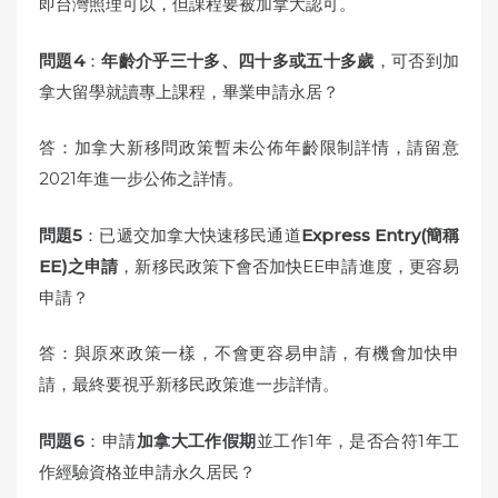
即台灣照理可以，但課程要被加拿大認可。
問題4
：
年齡介乎三十多、四十多或五十多歲
，可否到加
拿大留學就讀專上課程，畢業申請永居？
答：加拿大新移問政策暫未公佈年齡限制詳情，請留意
2021年進一步公佈之詳情。
問題5
：已遞交加拿大快速移民通道
Express Entry(簡稱
EE)之申請
，新移民政策下會否加快EE申請進度，更容易
申請？
答：與原來政策一樣，不會更容易申請，有機會加快申
請，最終要視乎新移民政策進一步詳情。
問題6
：申請
加拿大工作假期
並工作1年，是否合符1年工
作經驗資格並申請永久居民？