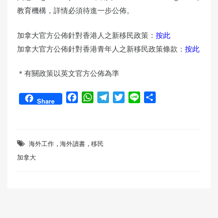
教育機構，詳情必須待進一步公佈。
加拿大官方公佈針對香港人之新移民政策：
按此
加拿大官方公佈針對香港青年人之新移民政策條款：
按此
＊有關政策以英文官方公佈為準
F
W
T
T
L
S
Share
a
h
e
w
i
h
c
a
l
i
n
a
e
t
e
t
e
r
,
,
b
s
g
t
e
海外工作
海外讀書
移民
o
A
r
e
加拿大
o
p
a
r
k
p
m