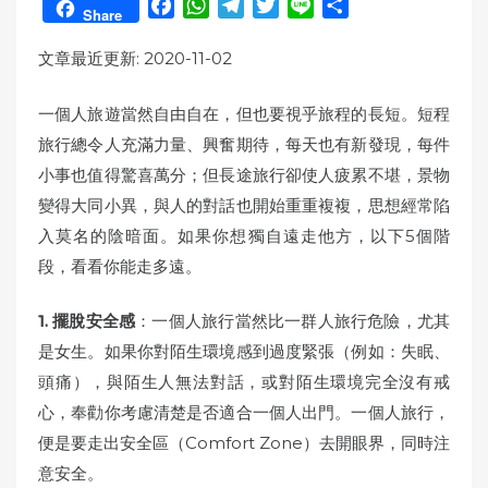
F
W
T
T
L
S
Share
a
h
e
w
i
h
c
a
l
i
n
a
文章最近更新: 2020-11-02
e
t
e
t
e
r
b
s
g
t
e
一個人旅遊當然自由自在，但也要視乎旅程的長短。短程
o
A
r
e
旅行總令人充滿力量、興奮期待，每天也有新發現，每件
o
p
a
r
小事也值得驚喜萬分；但長途旅行卻使人疲累不堪，景物
k
p
m
變得大同小異，與人的對話也開始重重複複，思想經常陷
入莫名的陰暗面。如果你想獨自遠走他方，以下5個階
段，看看你能走多遠。
1.
擺脫安全感
：一個人旅行當然比一群人旅行危險，尤其
是女生。如果你對陌生環境感到過度緊張（例如：失眠、
頭痛），與陌生人無法對話，或對陌生環境完全沒有戒
心，奉勸你考慮清楚是否適合一個人出門。一個人旅行，
便是要走出安全區（Comfort Zone）去開眼界，同時注
意安全。