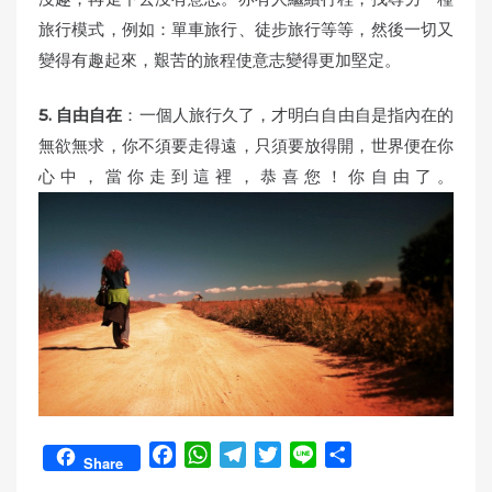
旅行模式，例如：單車旅行、徒步旅行等等，然後一切又
變得有趣起來，艱苦的旅程使意志變得更加堅定。
5.
自由自在
：一個人旅行久了，才明白自由自是指內在的
無欲無求，你不須要走得遠，只須要放得開，世界便在你
心中，當你走到這裡，恭喜您！你自由了。
F
W
T
T
L
S
Share
a
h
e
w
i
h