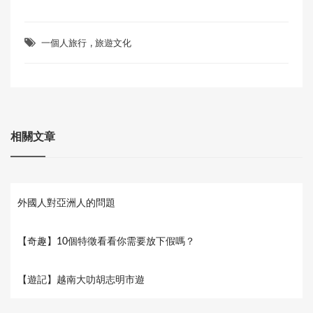
c
a
l
i
n
a
e
t
e
t
e
r
,
b
s
g
t
e
一個人旅行
旅遊文化
o
A
r
e
o
p
a
r
k
p
m
相關文章
外國人對亞洲人的問題
【奇趣】10個特徵看看你需要放下假嗎？
【遊記】越南大叻胡志明市遊