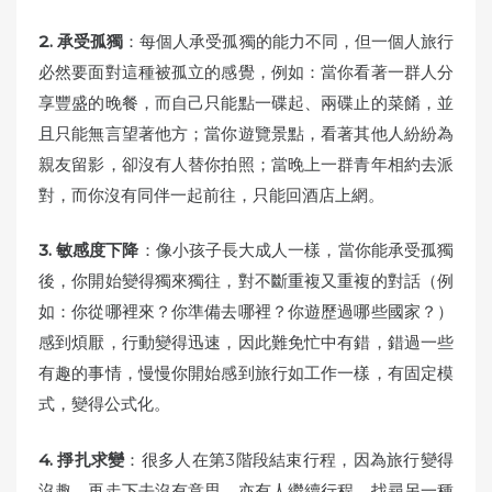
2.
承受孤獨
：每個人承受孤獨的能力不同，但一個人旅行
必然要面對這種被孤立的感覺，例如：當你看著一群人分
享豐盛的晚餐，而自己只能點一碟起、兩碟止的菜餚，並
且只能無言望著他方；當你遊覽景點，看著其他人紛紛為
親友留影，卻沒有人替你拍照；當晚上一群青年相約去派
對，而你沒有同伴一起前往，只能回酒店上網。
3.
敏感度下降
：像小孩子長大成人一樣，當你能承受孤獨
後，你開始變得獨來獨往，對不斷重複又重複的對話（例
如：你從哪裡來？你準備去哪裡？你遊歷過哪些國家？）
感到煩厭，行動變得迅速，因此難免忙中有錯，錯過一些
有趣的事情，慢慢你開始感到旅行如工作一樣，有固定模
式，變得公式化。
4.
掙扎求變
：很多人在第3階段結束行程，因為旅行變得
沒趣，再走下去沒有意思。亦有人繼續行程，找尋另一種