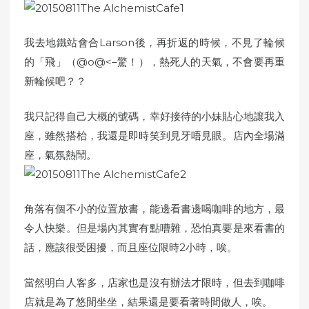
我去地鐵站會合Larson後，再折返的時候，不見了輪候
的「飛」（@o@<–驚！），熱死人的天氣，不會要再重
新輪候吧？？
我只記得自己大概的號碼，幸好接待的小妹貼心地讓我入
座，雖然搭枱，我還是即時笑到見牙唔見眼。店內全場滿
座，氣氛熱鬧。
角落有個不小的位置放書，能邊看書邊喝咖啡的地方，最
令人快樂。但是場內其實有點嘈雜，恐怕真要是來看書的
話，應該很受困擾，而且座位限時2小時，唉。
當然明白人客多，店家也是沒有辦法才限時，但去到咖啡
店就是為了悠閒坐坐，結果還是要看著時間做人，唉。