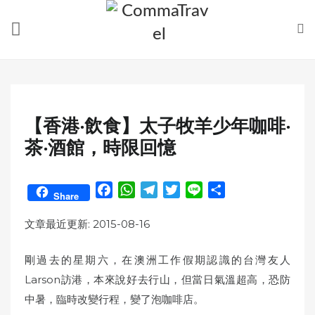
Skip
to
content
【香港‧飲食】太子牧羊少年咖啡‧
茶‧酒館，時限回憶
F
W
T
T
L
S
Share
a
h
e
w
i
h
c
a
l
i
n
a
文章最近更新: 2015-08-16
e
t
e
t
e
r
b
s
g
t
e
剛過去的星期六，在澳洲工作假期認識的台灣友人
o
A
r
e
Larson訪港，本來說好去行山，但當日氣溫超高，恐防
o
p
a
r
中暑，臨時改變行程，變了泡咖啡店。
k
p
m