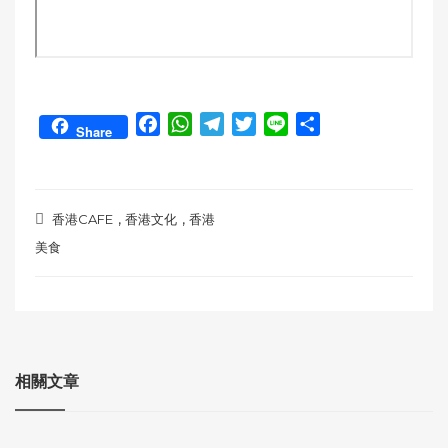
F
W
T
T
L
S
Share
a
h
e
w
i
h
c
a
l
i
n
a
e
t
e
t
e
r
,
,
b
s
g
t
e
香港CAFE
香港文化
香港
o
A
r
e
美食
o
p
a
r
k
p
m
相關文章