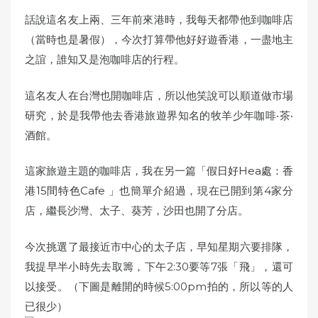
話說這名友上兩、三年前來港時，我每天都帶他到咖啡店
（當時也是暑假），今次打算帶他好好遊香港，一盡地主
之誼，誰知又是泡咖啡店的行程。
這名友人在台灣也開咖啡店，所以他笑說可以順道做市場
研究，於是我帶他去香港旅遊界知名的牧羊少年咖啡‧茶‧
酒館。
這家旅遊主題的咖啡店，我在另一篇「
假日好Hea處：香
港15間特色Cafe
」也簡單介紹過，現在已開到第4家分
店，繼長沙灣、太子、葵芳，沙田也開了分店。
今次挑選了最接近市中心的太子店，早知星期六要排隊，
我提早半小時先去取籌，下午2:30要等7張「飛」，還可
以接受。（下圖是離開的時候5:00pm拍的，所以等的人
已很少）