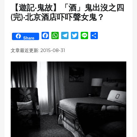
【遊記‧鬼故】「酒」鬼出沒之四
(完)‧北京酒店吓吓聲女鬼？
F
W
T
T
L
S
Share
a
h
e
w
i
h
c
a
l
i
n
a
文章最近更新: 2015-08-31
e
t
e
t
e
r
b
s
g
t
e
o
A
r
e
o
p
a
r
k
p
m