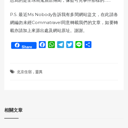
想寫的是全球鬧鬼酒店傳聞，像藍可兒事件那樣的……
P.S. 最近Ms Nobody告訴我有多間網站盜文，
在此請各
網編勿未經Commatravel同意轉載我們的文章，
如要轉
載亦請加上來源出處及網站原址。謝謝。
F
W
T
T
L
S
Share
a
h
e
w
i
h
c
a
l
i
n
a
e
t
e
t
e
r
,
b
s
g
t
e
北京住宿
靈異
o
A
r
e
o
p
a
r
k
p
m
相關文章