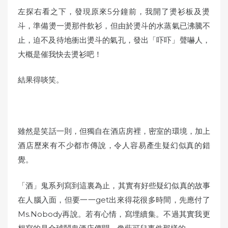
左探右看之下，
發現原來5分鐘前，我開了燙衫板及燙
斗，準備燙一燙那件飲衫，但由於燙斗的水蒸氣已沸騰不
止，迫不及待地衝出燙斗的氣孔，
發出「吓吓」聲嚇人，
大概是催我快去燙衫吧！
結果得啖笑。
雖然是笑話一則，但獨自在酒店房裡，密室的環境，加上
酒店歷來有不少都市傳說，令人容易產生疑幻似真的錯
覺。
「酒」鬼系列寫到這裏為止，
其實有好些疑幻似真的故事
在人腦入面，
但要一一get出來得花很多時間，先應付了
Ms.
Nobody再說。若有心情，寫埋續集。
不過其實我更