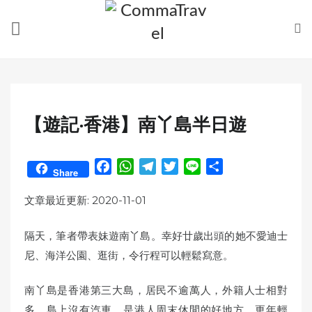
Skip
to
content
【遊記‧香港】南丫島半日遊
F
W
T
T
L
S
Share
a
h
e
w
i
h
c
a
l
i
n
a
文章最近更新: 2020-11-01
e
t
e
t
e
r
b
s
g
t
e
隔天，筆者帶表妹遊南丫島。幸好廿歲出頭的她不愛迪士
o
A
r
e
尼、海洋公園、逛街，令行程可以輕鬆寫意。
o
p
a
r
k
p
m
南丫島是香港第三大島，居民不逾萬人，外籍人士相對
多，島上沒有汽車，是港人周末休閒的好地方。更年輕