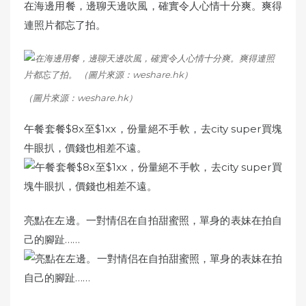
在海邊用餐，邊聊天邊吹風，確實令人心情十分爽。爽得
連照片都忘了拍。
（圖片來源：weshare.hk）
午餐套餐$8x至$1xx，份量絕不手軟，去city super買塊
牛眼扒，價錢也相差不遠。
亮點在左邊。一對情侣在自拍甜蜜照，單身的表妹在拍自
己的腳趾……