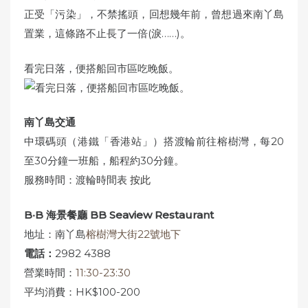
正受「污染」，不禁搖頭，回想幾年前，曾想過來南丫島
置業，這條路不止長了一倍(淚……)。
看完日落，便搭船回市區吃晚飯。
南丫島交通
中環碼頭（港鐵「香港站」）搭渡輪前往榕樹灣，每20
至30分鐘一班船，船程約30分鐘。
服務時間：渡輪時間表
按此
B‧B 海景餐廳 BB Seaview Restaurant
地址：南丫島
榕樹灣大街22號地下
電話：
2982 4388
營業時間：
11:30-23:30
平均消費：HK$100-200