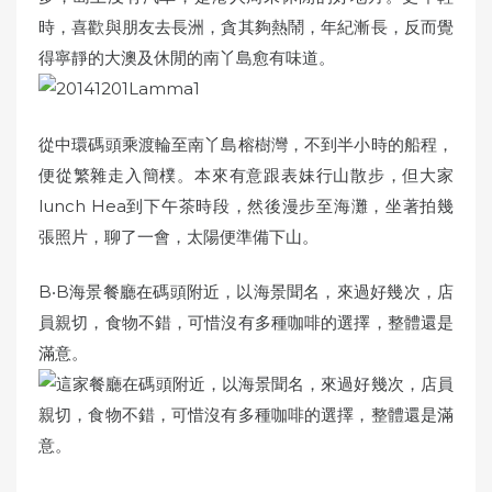
時，喜歡與朋友去長洲，貪其夠熱鬧，年紀漸長，反而覺
得寧靜的大澳及休閒的南丫島愈有味道。
從中環碼頭乘渡輪至南丫島榕樹灣，不到半小時的船程，
便從繁雜走入簡樸。本來有意跟表妹行山散步，但大家
lunch Hea到下午茶時段，然後漫步至海灘，坐著拍幾
張照片，聊了一會，太陽便準備下山。
B‧B海景餐廳在碼頭附近，以海景聞名，來過好幾次，店
員親切，食物不錯，可惜沒有多種咖啡的選擇，整體還是
滿意。