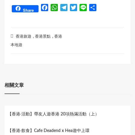
F
W
T
T
L
S
Share
a
h
e
w
i
h
c
a
l
i
n
a
e
t
e
t
e
r
,
,
b
s
g
t
e
香港旅遊
香港景點
香港
o
A
r
e
本地遊
o
p
a
r
k
p
m
相關文章
【香港‧活動】帶友人遊香港 20項熱滿活動（上）
【香港‧飲食】Cafe Deadend x Hea遊中上環