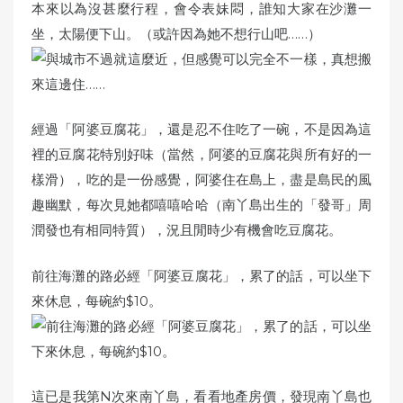
本來以為沒甚麼行程，會令表妹悶，誰知大家在沙灘一
坐，太陽便下山。（或許因為她不想行山吧……）
經過「阿婆豆腐花」，還是忍不住吃了一碗，不是因為這
裡的豆腐花特別好味（當然，阿婆的豆腐花與所有好的一
樣滑），吃的是一份感覺，阿婆住在島上，盡是島民的風
趣幽默，每次見她都嘻嘻哈哈（南丫島出生的「發哥」周
潤發也有相同特質），況且閒時少有機會吃豆腐花。
前往海灘的路必經「阿婆豆腐花」，累了的話，可以坐下
來休息，每碗約$10。
這已是我第N次來南丫島，看看地產房價，發現南丫島也