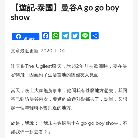
【遊記‧泰國】曼谷A go go boy
show
F
W
T
T
L
S
Share
a
h
e
w
i
h
c
a
l
i
n
a
文章最近更新: 2020-11-02
e
t
e
t
e
r
b
s
g
t
e
昨天跟The Ugliest聊天，說起2年前去歐洲時，要在曼
o
A
r
e
谷轉飛，因而約了生活當地的德國友人見面。
o
p
a
r
k
p
m
當天，晚上大家無所事事，他問我有甚麼地方想去，我回
答已到訪曼谷兩次，要逛的旅遊熱點都去了，語畢，又想
起一個年輕時不曾到過的地方。
於是，我說：「我未去過睇男士A go go boy show，不
如我們一起去看？」