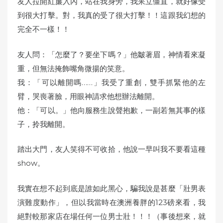
友人拉開紅簾入內，站在我身旁，我呆立僵直，就好像受
到很大打擊。對，我真的受了很大打擊！！這跟我幻想的
完全不一樣！！
友人問：「怎麼了？要坐下嗎？」他皺著眉，神情看來凝
重，但無法掩飾嘴角微揚的笑意。
我：「可以離開嗎……」我受了重創，雙手抓緊他的左
臂，哭喪著臉，用眼神請求他想辦法離開。
他：「可以。」他向服務生說聲抱歉，一副若無其事的樣
子，拎我離開。
踏出大門，友人笑得不可收拾，他說一早叫我不要看這種
show。
我實在想不起到底是誰如此黑心，騙我說是甚麼「壯男表
演難度動作」，但以我當時在澳洲養胖的123磅來看，我
絕對較那家店在場任何一位男士壯！！！（事後想來，就