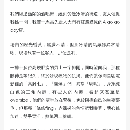
我們經過熱鬧的酒吧街，繞到旁邊冷清的街道，友人催促
我挑一間，我便一馬當先走入大門有紅簾遮掩的A go go
boy店。
場內的燈光昏黃，鬆朦不清，但那冷清的氣氛卻異常清
晰。現場只有一位客人，那便是我。
一排十多位高矮肥瘦的男士一字排開，同時望向我，那種
眼神是等很久，終於發現獵物的飢渴。他們就像周星馳電
影裡的「高腳七」、「醬爆」們，異常「騎呢」，身穿純
白色的三角內褲，有些人的內褲，看起來甚至是
oversize，他們的雙手放在背後，免於阻擋自己的重要部
位，但那種「條條fing」赤裸裸的色情把我嚇著，我心跳
加速，雙手冒汗，熱氣湧上臉頰。