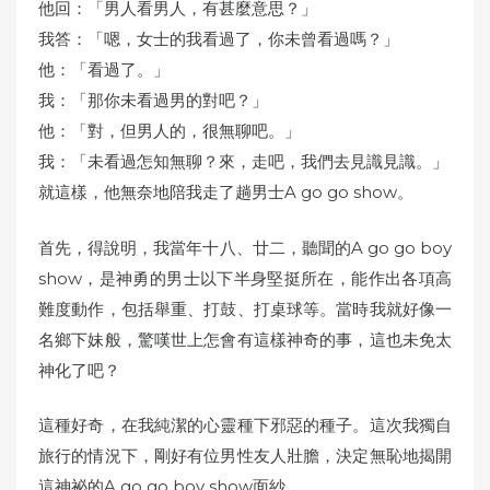
他回：「男人看男人，有甚麼意思？」
我答：「嗯，女士的我看過了，你未曾看過嗎？」
他：「看過了。」
我：「那你未看過男的對吧？」
他：「對，但男人的，很無聊吧。」
我：「未看過怎知無聊？來，走吧，我們去見識見識。」
就這樣，他無奈地陪我走了趟男士A go go show。
首先，得說明，我當年十八、廿二，聽聞的A go go boy
show，是神勇的男士以下半身堅挺所在，能作出各項高
難度動作，包括舉重、打鼓、打桌球等。當時我就好像一
名鄉下妹般，驚嘆世上怎會有這樣神奇的事，這也未免太
神化了吧？
這種好奇，在我純潔的心靈種下邪惡的種子。這次我獨自
旅行的情況下，剛好有位男性友人壯膽，決定無恥地揭開
這神祕的A go go boy show面紗。