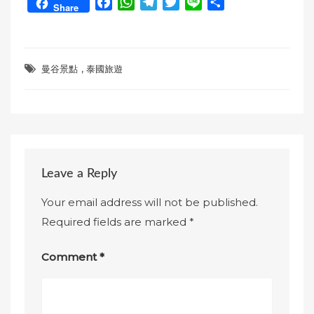
F
W
T
T
L
S
Share
a
h
e
w
i
h
c
a
l
i
n
a
e
t
e
t
e
r
,
b
s
g
t
e
曼谷景點
泰國旅遊
o
A
r
e
o
p
a
r
k
p
m
Leave a Reply
Your email address will not be published.
Required fields are marked
*
Comment
*