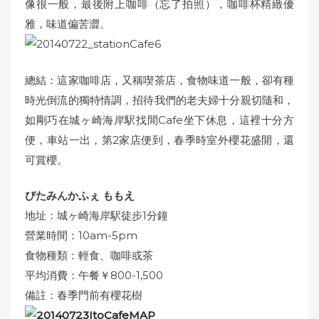
像很一般，最後附上咖啡（忘了拍照），咖啡杯精緻優
雅，味道偏苦澀。
總結：這家咖啡店，又稱喫茶店，食物味道一般，卻有種
時光倒流的獨特情調，招待我們的老夫婦十分親切隨和，
如剛巧在城ヶ崎海岸駅找間Cafe坐下休息，這裡十分方
便，車站一出，第2家店便到，春季時室外櫻花盛開，還
可賞櫻。
びたみんかふぇ ももえ
地址：城ヶ崎海岸駅徒步1分鐘
營業時間：10am-5pm
食物種類：輕食、咖啡或茶
平均消費：午餐￥800-1,500
備註：春季門前有櫻花樹