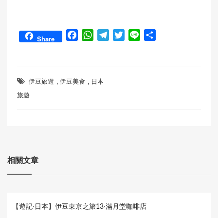
F
W
T
T
L
S
Share
a
h
e
w
i
h
c
a
l
i
n
a
e
t
e
t
e
r
,
,
b
s
g
t
e
伊豆旅遊
伊豆美食
日本
o
A
r
e
旅遊
o
p
a
r
k
p
m
相關文章
【遊記‧日本】伊豆東京之旅13‧滿月堂咖啡店