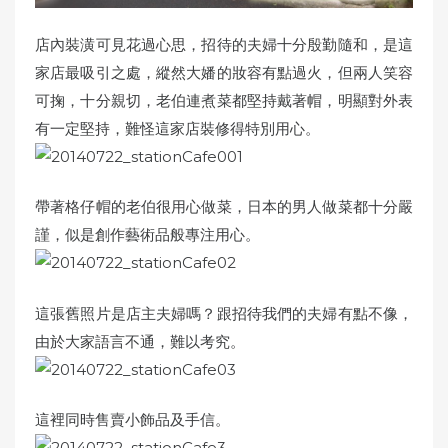
店內裝潢可見花過心思，招待的夫婦十分殷勤隨和，是這
家店最吸引之處，縱然大嬏的妝容有點過火，但兩人笑容
可掬，十分親切，老伯連煮菜都堅持戴著帽，明顯對外表
有一定堅持，難怪這家店裝修得特別用心。
帶著格仔帽的老伯很用心做菜，日本的男人做菜都十分嚴
謹，似是創作藝術品般專注用心。
這張舊照片是店主夫婦嗎？跟招待我們的夫婦有點不像，
由於大家語言不通，難以考究。
這裡同時售賣小飾品及手信。