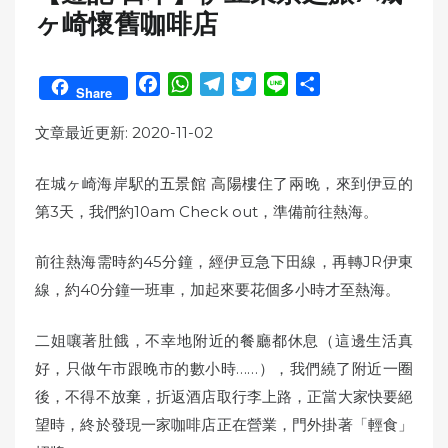
ヶ崎懷舊咖啡店
F
W
T
T
L
S
Share
a
h
e
w
i
h
c
a
l
i
n
a
文章最近更新: 2020-11-02
e
t
e
t
e
r
b
s
g
t
e
在城ヶ崎海岸駅的
五景館 高陽樓
住了兩晚，來到伊豆的
o
A
r
e
第3天，我們約10am Check out，準備前往熱海。
o
p
a
r
k
p
m
前往熱海需時約45分鐘，經伊豆急下田線，再轉JR伊東
線，約40分鐘一班車，加起來要花個多小時才至熱海。
二姐嚷著肚餓，不幸地附近的餐廳都休息（這邊生活真
好，只做午市跟晚市的數小時……），我們繞了附近一圈
後，不得不放棄，折返酒店取行李上路，正當大家快要絕
望時，終於發現一家咖啡店正在營業，門外掛著「輕食」