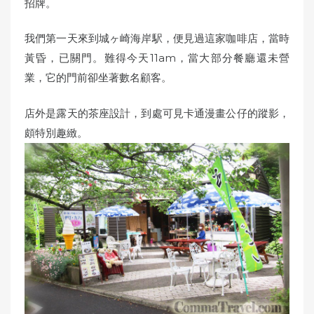
招牌。
我們第一天來到城ヶ崎海岸駅，便見過這家咖啡店，當時
黃昏，已關門。難得今天11am，當大部分餐廳還未營
業，它的門前卻坐著數名顧客。
店外是露天的茶座設計，到處可見卡通漫畫公仔的蹤影，
頗特別趣緻。