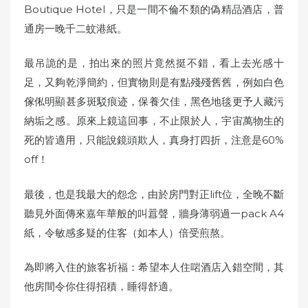
Boutique Hotel，只是一間不倫不類的偽精品酒店，普
通房一晚千二蚊港紙。
最吊詭的是，拍出來的照片竟然挺不錯，看上去光感十
足，又夠乾淨簡約，但實物則是有點殘殘舊舊，例如白色
傢俬明顯甚多斑駁痕迹，保養欠佳，黑色地毯更予人藏污
納垢之感。原來上鏡這回事，不止限於人，宇宙萬物生的
死的皆適用，只能說鏡頭欺人，真身打四折，注意是60%
off！
最後，也是我最大的怨念，由於房門對正lift位，全晚不斷
聽見外面傳來嘉年華般的叫囂聲，牆身薄弱過一pack A4
紙，令敏感多疑的住客（如本人）倍受煎熬。
為即將入住的旅客祈福：希望本人住啱酒店入錯空間，其
他房間令你住得招積，睡得舒適。