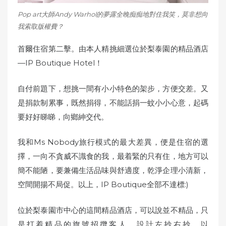
Pop art大師Andy Warhol的夢露全晚痴痴地對住我笑，莫非想向
我索取版權費？
首爾住宿第二擊。由本人精挑細選位於梨泰園的精品酒店
—IP Boutique Hotel！
自付前題下，想挑一間有小小特色的架步，方便交差。又
是捐款制累事，既然捐得，不能話捐一蚊小小心意，起碼
要好好睇睇，向鄉紳交代。
我和Ms Nobody旅行模式的最大差異，便是住宿的選
擇，一向不貪威不識食的我，最着緊的只有住，地方可以
簡不能陋，要兼備生活品味與舒適度，乾淨企理小清新，
空間開揚不局促。以上，IP Boutique全部不達標:)
位於梨泰園市中心的這間精品酒店，可以說並不精品，只
是打着精品的旗號招攬客人。設計左抄右抄，以