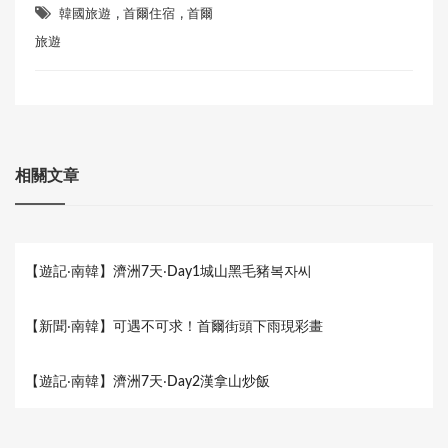
,
,
b
s
g
t
e
韓國旅遊
首爾住宿
首爾
o
A
r
e
旅遊
o
p
a
r
k
p
m
相關文章
【遊記‧南韓】濟洲7天‧Day1城山黑毛豬복자씨
【新聞‧南韓】可遇不可求！首爾街頭下雨現彩畫
【遊記‧南韓】濟洲7天‧Day2漢拿山炒飯