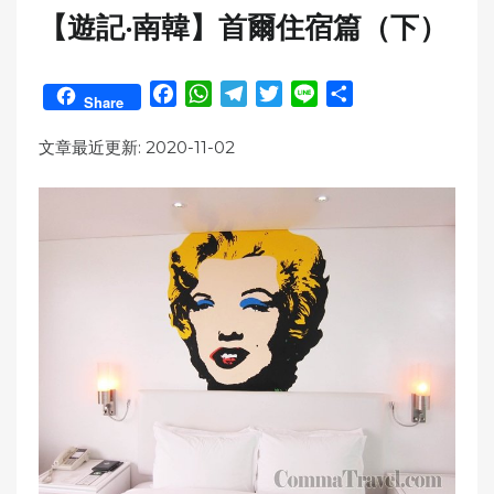
【遊記‧南韓】首爾住宿篇（下）
F
W
T
T
L
S
Share
a
h
e
w
i
h
c
a
l
i
n
a
文章最近更新: 2020-11-02
e
t
e
t
e
r
b
s
g
t
e
o
A
r
e
o
p
a
r
k
p
m