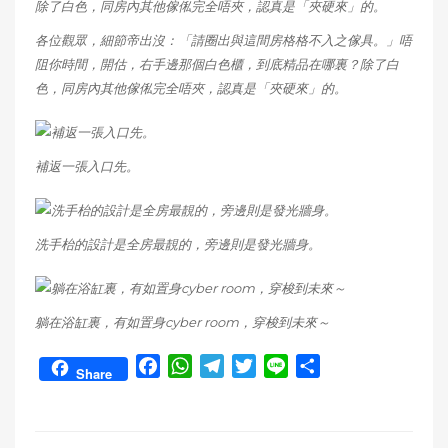
各位觀眾，細節帝出沒：「請圈出與這間房格格不入之傢具。」唔
阻你時間，開估，右手邊那個白色櫃，到底精品在哪裏？除了白
色，同房內其他傢俬完全唔夾，認真是「夾硬來」的。
補返一張入口先。
洗手枱的設計是全房最靚的，旁邊則是發光牆身。
躺在浴缸裏，有如置身cyber room，穿梭到未來～
F
W
T
T
L
S
Share
a
h
e
w
i
h
c
a
l
i
n
a
e
t
e
t
e
r