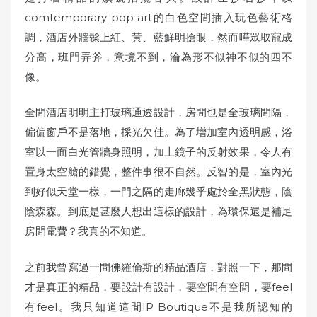
comtemporary pop art的白色空間插入玩色藝術格
調，酒店外牆髹上紅、黃、藍鮮明搶眼，然而嘩眾取寵成
分高，班門弄斧，意境不到，淪為形不似神不似的四不
像。
全間酒店明明主打玻璃通透設計，房間也是全玻璃間隔，
偏偏窗戶不是落地，採光欠佳。為了增加室內透明感，浴
室以一面白光管牆身照明，加上鏡子的反射效果，令人有
置身太空艙的錯覺，整件事很不自然。反智的是，室內光
到好似天堂一樣，一門之隔的走廊幾乎處於全黑狀態，陰
陰森森
。到底是甚麼人想出這樣的設計，為環保還是補足
房間電費？我真的不知道。
之前我曾寫過一間佛羅倫斯的精品酒店，對照一下，那間
才是真正的精品，要設計有設計，要空間有空間，要feel
有feel。我只知道這間IP Boutique不是我所認知的