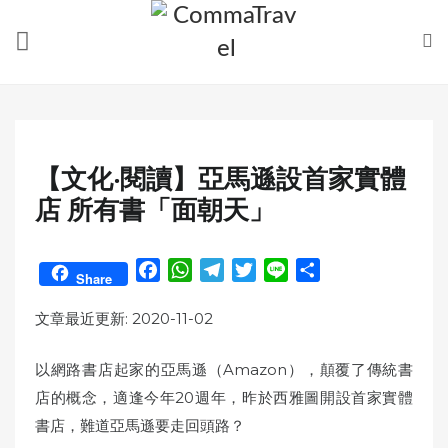
Skip
to
content
【文化‧閱讀】亞馬遜設首家實體
店 所有書「面朝天」
F
W
T
T
L
S
Share
a
h
e
w
i
h
c
a
l
i
n
a
文章最近更新: 2020-11-02
e
t
e
t
e
r
b
s
g
t
e
以網路書店起家的亞馬遜（Amazon），顛覆了傳統書
o
A
r
e
店的概念，適逢今年20週年，昨於西雅圖開設首家實體
o
p
a
r
書店，難道亞馬遜要走回頭路？
k
p
m