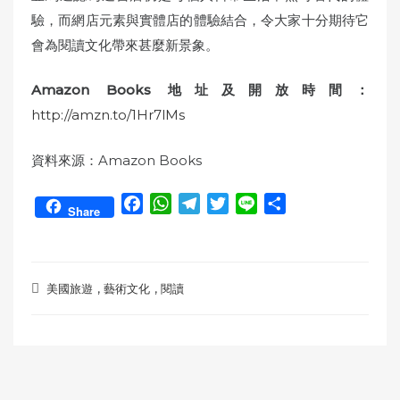
驗，而網店元素與實體店的體驗結合，令大家十分期待它
會為閱讀文化帶來甚麼新景象。
Amazon Books 地址及開放時間：
http://amzn.to/1Hr7lMs
資料來源：Amazon Books
F
W
T
T
L
S
Share
a
h
e
w
i
h
c
a
l
i
n
a
e
t
e
t
e
r
,
,
b
s
g
t
e
美國旅遊
藝術文化
閱讀
o
A
r
e
o
p
a
r
k
p
m