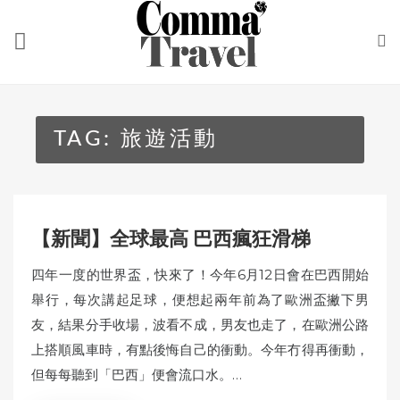
Skip
to
content
TAG:
旅遊活動
【新聞】全球最高 巴西瘋狂滑梯
四年一度的世界盃，快來了！今年6月12日會在巴西開始
舉行，每次講起足球，便想起兩年前為了歐洲盃撇下男
友，結果分手收場，波看不成，男友也走了，在歐洲公路
上搭順風車時，有點後悔自己的衝動。今年冇得再衝動，
但每每聽到「巴西」便會流口水。…