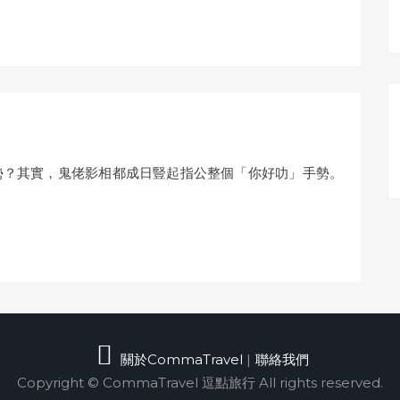
勢？其實，鬼佬影相都成日豎起指公整個「你好叻」手勢。
關於CommaTravel
|
聯絡我們
Copyright © CommaTravel 逗點旅行 All rights reserved.