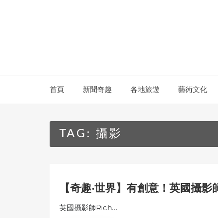
Skip
to
content
首頁
新聞奇趣
各地旅遊
藝術文化
TAG:
攝影
【奇趣‧世界】有創意！英國攝影
英國攝影師Rich…