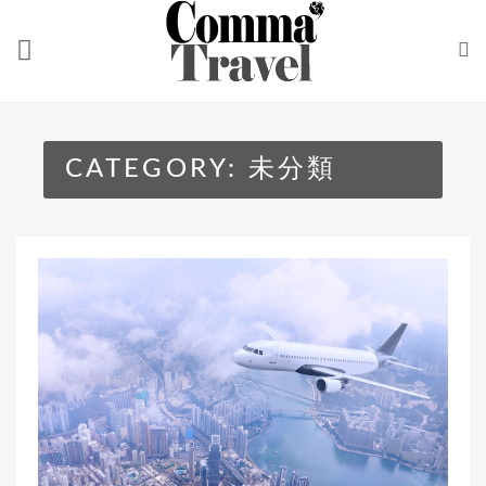
Skip
to
content
CATEGORY:
未分類