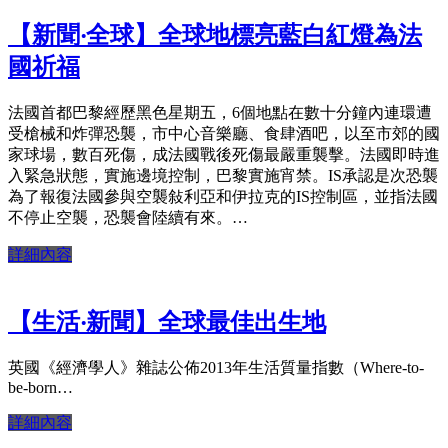
【新聞‧全球】全球地標亮藍白紅燈為法
國祈福
法國首都巴黎經歷黑色星期五，6個地點在數十分鐘內連環遭
受槍械和炸彈恐襲，市中心音樂廳、食肆酒吧，以至市郊的國
家球場，數百死傷，成法國戰後死傷最嚴重襲擊。法國即時進
入緊急狀態，實施邊境控制，巴黎實施宵禁。IS承認是次恐襲
為了報復法國參與空襲敍利亞和伊拉克的IS控制區，並指法國
不停止空襲，恐襲會陸續有來。…
詳細內容
【生活‧新聞】全球最佳出生地
英國《經濟學人》雜誌公佈2013年生活質量指數（Where-to-
be-born…
詳細內容