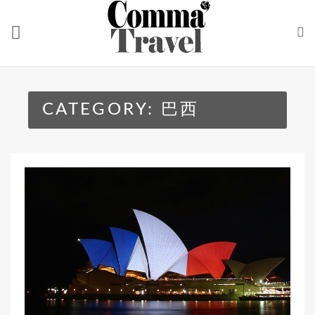
Skip
to
content
CATEGORY:
巴西