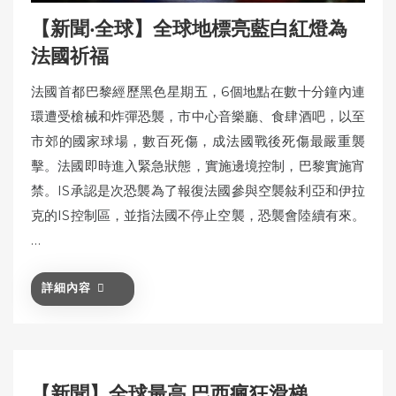
【新聞‧全球】全球地標亮藍白紅燈為
法國祈福
法國首都巴黎經歷黑色星期五，6個地點在數十分鐘內連
環遭受槍械和炸彈恐襲，市中心音樂廳、食肆酒吧，以至
市郊的國家球場，數百死傷，成法國戰後死傷最嚴重襲
擊。法國即時進入緊急狀態，實施邊境控制，巴黎實施宵
禁。IS承認是次恐襲為了報復法國參與空襲敍利亞和伊拉
克的IS控制區，並指法國不停止空襲，恐襲會陸續有來。
…
詳細內容
【新聞】全球最高 巴西瘋狂滑梯