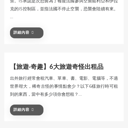
禁。IS承認是次恐襲為了報復法國參與空襲敍利亞和伊拉
克的IS控制區，並指法國不停止空襲，恐襲會陸續有來。
…
詳細內容
【旅遊‧奇趣】6大旅遊奇怪出租品
出外旅行經常會租汽車、單車、書、電影、電腦等，不過
世界咁大，稀奇古怪的事情點會少？以下6樣旅行時可租
到的東西，當中有多少項你會想租？…
詳細內容