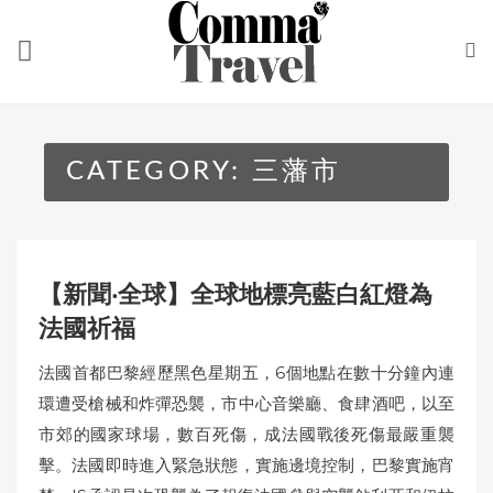
Skip
to
content
CATEGORY:
三藩市
【新聞‧全球】全球地標亮藍白紅燈為
法國祈福
法國首都巴黎經歷黑色星期五，6個地點在數十分鐘內連
環遭受槍械和炸彈恐襲，市中心音樂廳、食肆酒吧，以至
市郊的國家球場，數百死傷，成法國戰後死傷最嚴重襲
擊。法國即時進入緊急狀態，實施邊境控制，巴黎實施宵