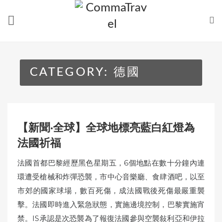
Skip
to
content
CATEGORY:
德國
【新聞‧全球】全球地標亮藍白紅燈為
法國祈福
法國首都巴黎經歷黑色星期五，6個地點在數十分鐘內連
環遭受槍械和炸彈恐襲，市中心音樂廳、食肆酒吧，以至
市郊的國家球場，數百死傷，成法國戰後死傷最嚴重襲
擊。法國即時進入緊急狀態，實施邊境控制，巴黎實施宵
禁。IS承認是次恐襲為了報復法國參與空襲敍利亞和伊拉