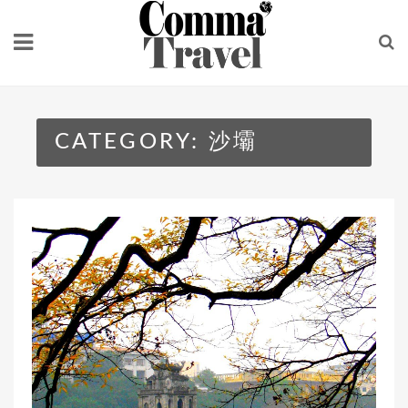
Skip
to
content
CATEGORY:
沙壩