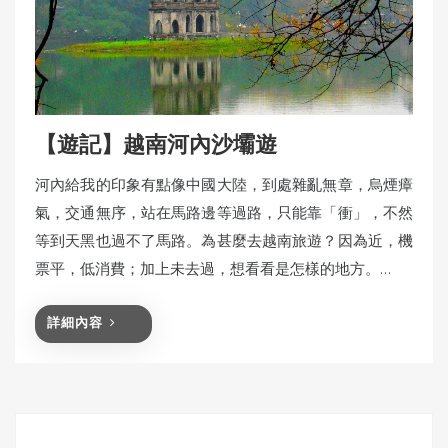
【遊記】越南河內沙壩遊
河內給我的印象有點像中國大陸，到處雜亂無章，烏煙瘴
氣，交通無序，站在馬路邊等過路，只能靠「衝」，不然
等到天黑也過不了馬路。為甚麼去越南旅遊？因為近，機
票平，低消費；加上未去過，想看看是怎樣的地方。…
詳細內容