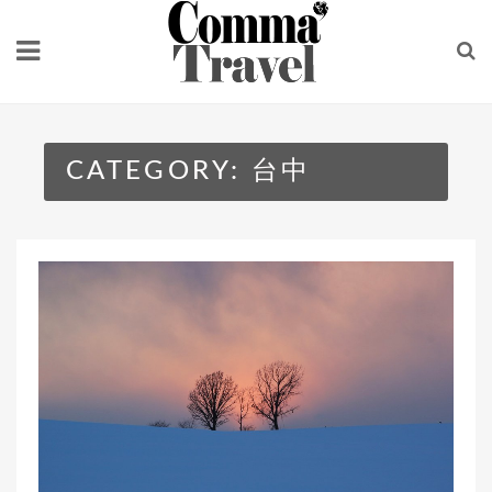
Skip
to
content
CATEGORY:
台中