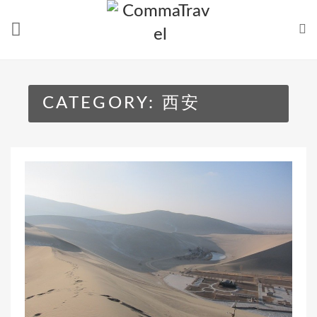
Skip
to
content
CATEGORY:
西安